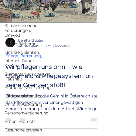
Finanzen,
Tierkrankenversicherung
Reiseversicherung
Klimanschonend,
Förderungen,
Umwelt
Kinder, Sicherheit
Bernhard Suler
16. Nov. 2025
3 Min. Lesezeit
Finanzen, Banken,
Internet, Cyber,
Pflege, Betreuung,
Kriminalität,
Wir pflegen uns arm – wie
Elementarversicherung,
Haushalt
Österreichs Pflege­system an
Elementarversicherung
seine Grenzen stößt
Unterversicherung
Bildgenerator: Google Gemini In Österreich steht
Unfallversicherung
das Pflegesystem vor einer gewaltigen
Personenversicherung
Herausforderung. Laut dem Artikel „Wir pflegen
uns arm“ von "Der Pragmaticus" ist jeder fünfte
Erben, Erbrecht
Österreicher über 65 Jahren so krank oder
Gesundheitswesen
gebrechlich, dass er fremde Hilfe benötigt – ein