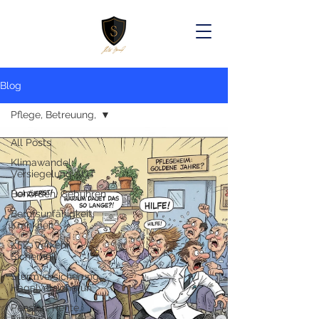
Blog
Pflege, Betreuung,
All Posts
Klimawandel,
Versiegelung AUT
Behörden, Gebühren
Berufsunfähigkeit,
Krankheit
KFZ, Verkehr,
Sicherheit
Sturmversicherung,
Hagelversicherun
Pension, Rente,