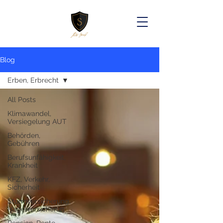
Blog
Erben, Erbrecht
All Posts
Klimawandel,
Versiegelung AUT
Behörden,
Gebühren
Berufsunfähigkeit,
Krankheit
KFZ, Verkehr,
Sicherheit
Sturmversicherung,
Hagelversicherun