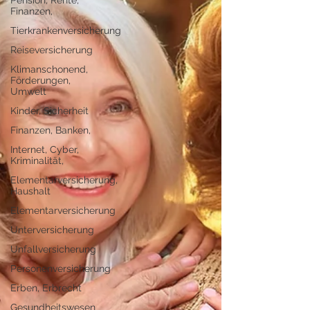
Pension, Rente,
Finanzen,
Tierkrankenversicherung
Reiseversicherung
Klimanschonend,
Förderungen,
Umwelt
Kinder, Sicherheit
Finanzen, Banken,
Internet, Cyber,
Kriminalität,
Elementarversicherung,
Haushalt
Elementarversicherung
Unterversicherung
Unfallversicherung
Personenversicherung
Erben, Erbrecht
Gesundheitswesen