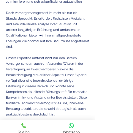
zu minimieren und sich zukunftssicher aufzustellen.
Doch Vorsorgemanagement ist mehr als nur ein
Standardprodukt. Es erfordert Fachwissen, Weitsicht
und eine individuelle Analyse Ihrer Situation. Mit
unserer langjährigen Erfahrung und umfassenden
Qualifikationen bieten wir Ihnen maßgeschneiderte
Lösungen, die optimal auf Ihre Bedürfnisse abgestimmt
sind.
Unsere Expertise umfasst nicht nur den Bereich
Vorsorge, sondern auch umfassendes Wissen in der
Veranlagung, im Investmentbereich sowie die
Berücksichtigung steuerlicher Aspekte. Unser Experte
verfügt über eine beeindruckende 30-jährige
Erfahrung in diesem Bereich und konnte seine
Kompetenzen als leitende Führungskraft für namhafte
Banken im In- und Ausland unter Beweis stellen. Diese
fundierte Fachkenntnis ermöglicht es uns, Ihnen eine
Beratung anzubieten, die sowohl strategisch als auch
praktisch bestens durchdacht ist.
Warum sollten Sie uns vertrauen? Weil wir den Markt
im Blick haben, die relevanten Faktoren bewerten und
Telefon
Whatsapp