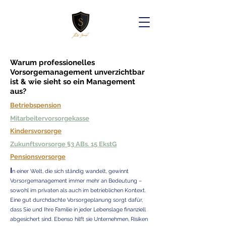
Warum professionelles
Vorsorgemanagement unverzichtbar
ist & wie sieht so ein Management
aus?
Betriebspension
Mitarbeitervorsorgekasse
Kindersvorsorge
Zukunftsvorsorge §3 ABs. 15 EkstG
Pensionsvorsorge
I
n einer Welt, die sich ständig wandelt, gewinnt
Vorsorgemanagement immer mehr an Bedeutung –
sowohl im privaten als auch im betrieblichen Kontext.
Eine gut durchdachte Vorsorgeplanung sorgt dafür,
dass Sie und Ihre Familie in jeder Lebenslage finanziell
abgesichert sind. Ebenso hilft sie Unternehmen, Risiken