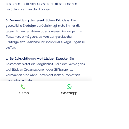
Testament stellt sicher, dass auch diese Personen
berücksichtigt werden können.
6. Vermeidung der gesetzlichen Erbfolge:
Die
gesetzliche Erbfolge berücksichtigt nicht immer die
tatsächlichen familiären oder sozialen Bindungen. Ein
Testament ermöglicht es, von der gesetzlichen
Erbfolge abzuweichen und individuelle Regelungen zu
treffen.
7. Berücksichtigung wohltätiger Zwecke:
Ein
Testament bietet die Möglichkeit, Teile des Vermögens
wohltätigen Organisationen oder Stiftungen zu
vermachen, was ohne Testament nicht automatisch
geschehen würde.
Vermeidung von Nachlassverwaltern: Ein Testament
kann einen Testamentsvollstrecker benennen, der
Telefon
Whatsapp
sicherstellt, dass der Nachlass gemäß den Wünschen
des Erblassers verwaltet und verteilt wird. Dies kann
die Verwaltung des Nachlasses erheblich erleichtern.
9. Persönliche Wünsche und
Bestattungsanweisungen:
Im Testament können auch