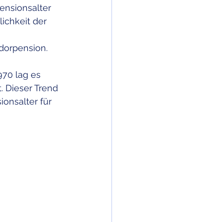
ensionsalter 
ichkeit der 
dorpension.
970 lag es 
. Dieser Trend 
onsalter für 