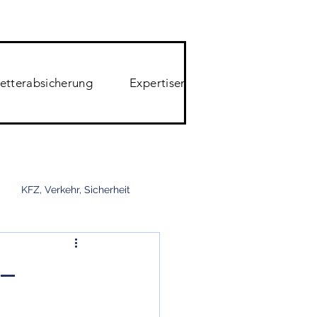
etterabsicherung
Expertisen
Yachtversicheru
KFZ, Verkehr, Sicherheit
Reiseversicherung
 –
yber, Kriminalität,