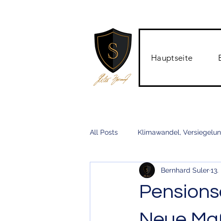
Hauptseite
All Posts
Klimawandel, Versiegelu
Bernhard Suler
13.
Sturmversicherung, Hagelversiche
Pensionsa
Klimanschonend, Förderungen, U
Neue Ma