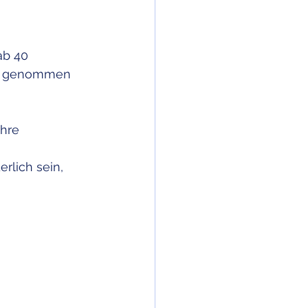
ab 40 
ch genommen 
hre 
rlich sein, 