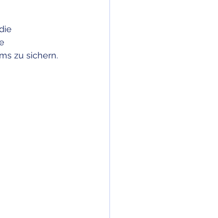
die 
sicherung
e 
ms zu sichern.
Pflege, Betreuung,