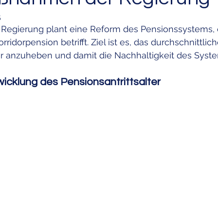
5
e Regierung plant eine Reform des Pensionssystems, 
Elementarversicherung
Unterversicherung
Unfallver
ridorpension betrifft. Ziel ist es, das durchschnittlich
er anzuheben und damit die Nachhaltigkeit des Syste
, Erbrecht
Gesundheitswesen
Rechtsschutzversicherung
wicklung des Pensionsantrittsalter