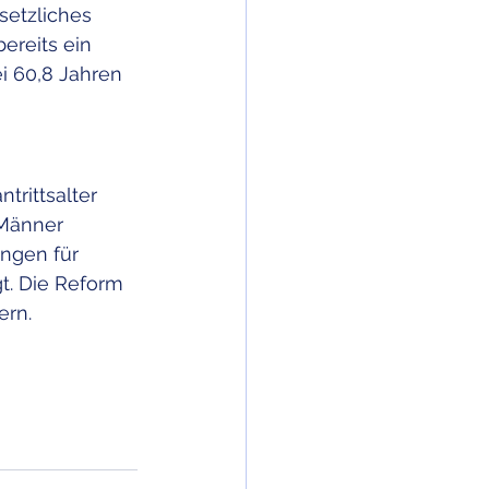
setzliches 
ereits ein 
i 60,8 Jahren 
rittsalter 
 Männer 
ngen für 
t. Die Reform 
ern.