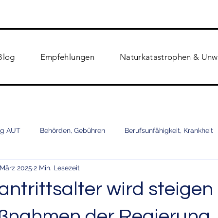
Blog
Empfehlungen
Naturkatastrophen & Unw
ng AUT
Behörden, Gebühren
Berufsunfähigkeit, Krankheit
 März 2025
2 Min. Lesezeit
run
Pension, Rente, Finanzen,
Tierkrankenversicherung
ntrittsalter wird steigen
mwelt
Kinder, Sicherheit
Finanzen, Banken,
Internet, C
ßnahmen der Regierung