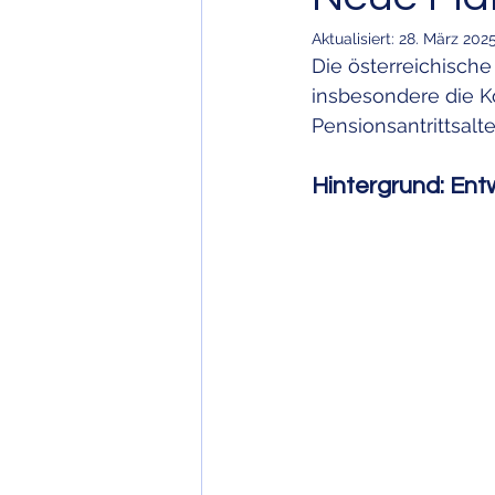
Aktualisiert:
28. März 202
Die österreichisch
Elementarversicherung, Haushalt
insbesondere die Kor
Pensionsantrittsalt
Personenversicherung
Erben
Hintergrund: Ent