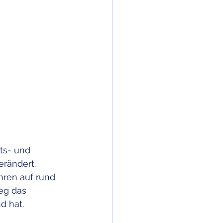
ts- und 
erändert. 
hren auf rund 
eg das 
d hat. 