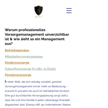
Warum professionelles
Vorsorgemanagement unverzichtbar
ist & wie sieht so ein Management
aus?
Betriebspension
Mitarbeitervorsorgekasse
Kindersvorsorge
Zukunftsvorsorge §3 ABs. 15 EkstG
Pensionsvorsorge
I
n einer Welt, die sich ständig wandelt, gewinnt
Vorsorgemanagement immer mehr an Bedeutung –
sowohl im privaten als auch im betrieblichen Kontext.
Eine gut durchdachte Vorsorgeplanung sorgt dafür,
dass Sie und Ihre Familie in jeder Lebenslage finanziell
abgesichert sind. Ebenso hilft sie Unternehmen, Risiken