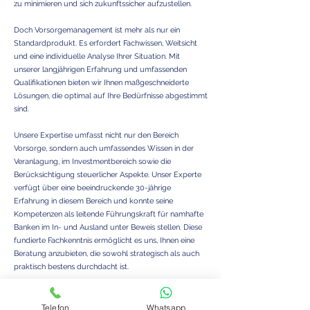
zu minimieren und sich zukunftssicher aufzustellen.
Doch Vorsorgemanagement ist mehr als nur ein
Standardprodukt. Es erfordert Fachwissen, Weitsicht
und eine individuelle Analyse Ihrer Situation. Mit
unserer langjährigen Erfahrung und umfassenden
Qualifikationen bieten wir Ihnen maßgeschneiderte
Lösungen, die optimal auf Ihre Bedürfnisse abgestimmt
sind.
Unsere Expertise umfasst nicht nur den Bereich
Vorsorge, sondern auch umfassendes Wissen in der
Veranlagung, im Investmentbereich sowie die
Berücksichtigung steuerlicher Aspekte. Unser Experte
verfügt über eine beeindruckende 30-jährige
Erfahrung in diesem Bereich und konnte seine
Kompetenzen als leitende Führungskraft für namhafte
Banken im In- und Ausland unter Beweis stellen. Diese
fundierte Fachkenntnis ermöglicht es uns, Ihnen eine
Beratung anzubieten, die sowohl strategisch als auch
praktisch bestens durchdacht ist.
Warum sollten Sie uns vertrauen? Weil wir den Markt
im Blick haben, die relevanten Faktoren bewerten und
Telefon
Whatsapp