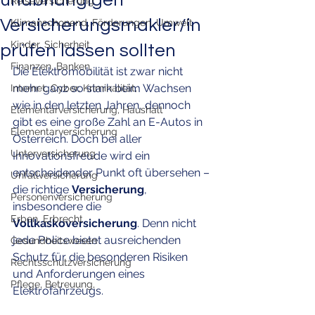
unabhängigen
Reiseversicherung
Versicherungsmakler/in
Klimanschonend, Förderungen, Umwelt
Kinder, Sicherheit
prüfen lassen sollten
Finanzen, Banken,
Die Elektromobilität ist zwar nicht 
mehr ganz so stark beim Wachsen 
Internet, Cyber, Kriminalität,
wie in den letzten Jahren, dennoch 
Elementarversicherung, Haushalt
gibt es eine große Zahl an E-Autos in 
Elementarversicherung
Österreich. Doch bei aller 
Unterversicherung
Innovationsfreude wird ein 
entscheidender Punkt oft übersehen – 
Unfallversicherung
die richtige 
Versicherung
, 
Personenversicherung
insbesondere die 
Erben, Erbrecht
Vollkaskoversicherung
. Denn nicht 
jede Police bietet ausreichenden 
Gesundheitswesen
Schutz für die besonderen Risiken 
Rechtsschutzversicherung
und Anforderungen eines 
Pflege, Betreuung,
Elektrofahrzeugs.