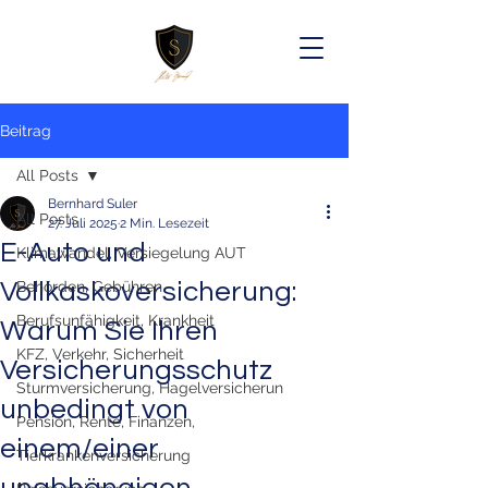
Beitrag
All Posts
Bernhard Suler
All Posts
27. Juli 2025
2 Min. Lesezeit
E-Auto und
Klimawandel, Versiegelung AUT
Vollkaskoversicherung:
Behörden, Gebühren
Berufsunfähigkeit, Krankheit
Warum Sie Ihren
KFZ, Verkehr, Sicherheit
Versicherungsschutz
Sturmversicherung, Hagelversicherun
unbedingt von
Pension, Rente, Finanzen,
einem/einer
Tierkrankenversicherung