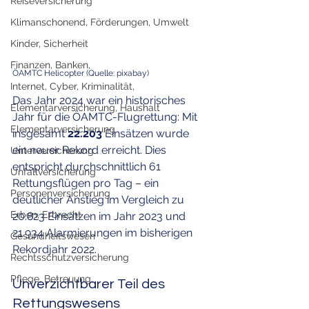
Reiseversicherung
Klimanschonend, Förderungen, Umwelt
Kinder, Sicherheit
Finanzen, Banken,
ÖAMTC Helicopter (Quelle: pixabay)
Internet, Cyber, Kriminalität,
Das Jahr 2024 war ein historisches 
Elementarversicherung, Haushalt
Jahr für die ÖAMTC-Flugrettung: Mit 
Elementarversicherung
insgesamt 
22.203 
Einsätzen wurde 
ein neuer Rekord erreicht. Dies 
Unterversicherung
entspricht durchschnittlich 61 
Unfallversicherung
Rettungsflügen pro Tag – ein 
Personenversicherung
deutlicher Anstieg im Vergleich zu 
Erben, Erbrecht
20.823 Einsätzen im Jahr 2023 und 
21.934 Alarmierungen im bisherigen 
Gesundheitswesen
Rekordjahr 2022.
Rechtsschutzversicherung
Pflege, Betreuung,
Unverzichtbarer Teil des 
Rettungswesens