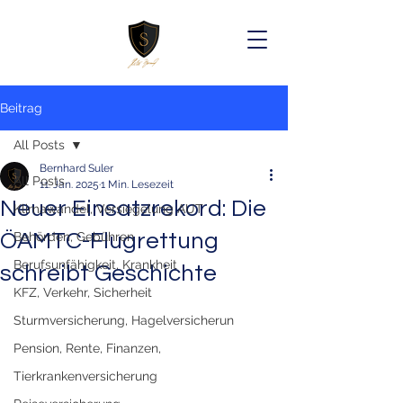
Beitrag
All Posts
Bernhard Suler
All Posts
11. Jan. 2025
1 Min. Lesezeit
Neuer Einsatzrekord: Die
Klimawandel, Versiegelung AUT
ÖAMTC-Flugrettung
Behörden, Gebühren
Berufsunfähigkeit, Krankheit
schreibt Geschichte
KFZ, Verkehr, Sicherheit
Sturmversicherung, Hagelversicherun
Pension, Rente, Finanzen,
Tierkrankenversicherung