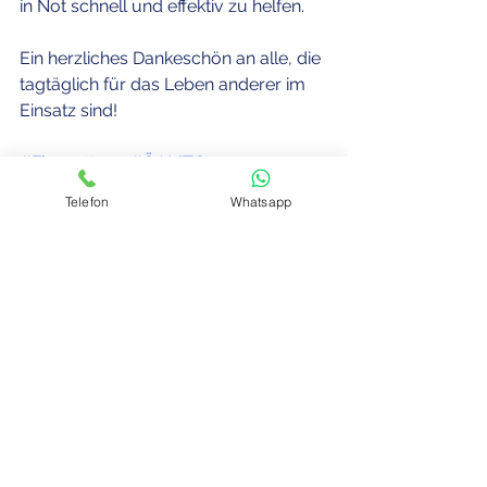
in Not schnell und effektiv zu helfen.
Ein herzliches Dankeschön an alle, die 
tagtäglich für das Leben anderer im 
Einsatz sind!
#Flugrettung
#ÖAMTC
#Notfallversorgung
#Rettungsdienst
Telefon
Whatsapp
#Innovation
#Teamwork
Quelle: 
puls24.at